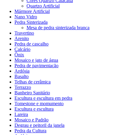
Cores Quartzo Calacatta
Quartzo Artificial
Mármore Artificial
Nano Vidro
Pedra Sinterizada
Mesa de pedra sinterizada branca
Travertino
Arenito
Pedra de cascalho
Calcário
Ônix
Mosaico e jato de água
Pedra de pavimentação
Ardósia
Basalto
Telhas de cerâmica
Terrazzo
Banheiro Sanitário
Escultura e escultura em pedra
Tomestone e momumento
Escultura e escultura
Lareira
Mosaico e Padrão
Degrau e peitoril da janela
Pedra da Cultura