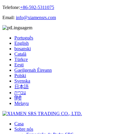
Telefone:
+86-592-5311075
Email:
info@xiamensrs.com
Linguagem
Português
English
bosanski
Català
Türkçe
Eesti
Gaeilgenah Éireann
Polski
Svenska
日本語
עברית
हिंदी
Melayu
Casa
Sobre nós