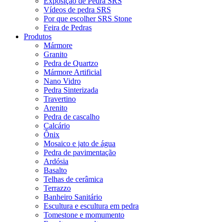
Exposição de Pedra SRS
Vídeos de pedra SRS
Por que escolher SRS Stone
Feira de Pedras
Produtos
Mármore
Granito
Pedra de Quartzo
Mármore Artificial
Nano Vidro
Pedra Sinterizada
Travertino
Arenito
Pedra de cascalho
Calcário
Ônix
Mosaico e jato de água
Pedra de pavimentação
Ardósia
Basalto
Telhas de cerâmica
Terrazzo
Banheiro Sanitário
Escultura e escultura em pedra
Tomestone e momumento