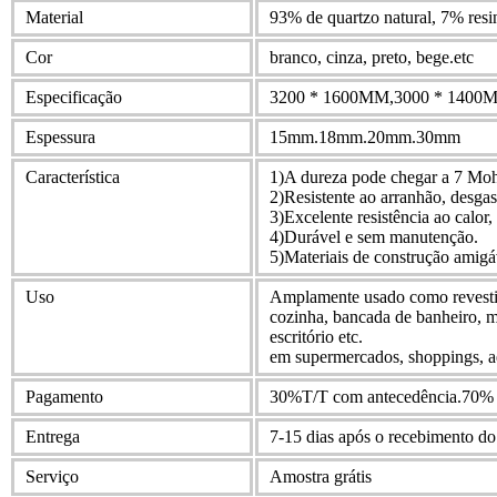
Material
93% de quartzo natural, 7% resin
Cor
branco, cinza, preto, bege.etc
Especificação
3200 * 1600MM,3000 * 1400MM
Espessura
15mm.18mm.20mm.30mm
Característica
1)A dureza pode chegar a 7 Moh
2)Resistente ao arranhão, desgas
3)Excelente resistência ao calor, 
4)Durável e sem manutenção.
5)Materiais de construção amigá
Uso
Amplamente usado como revestim
cozinha, bancada de banheiro, m
escritório etc.
em supermercados, shoppings, ae
Pagamento
30%T/T com antecedência.70% pa
Entrega
7-15 dias após o recebimento do
Serviço
Amostra grátis