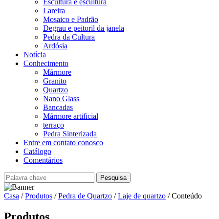
Escultura e escultura
Lareira
Mosaico e Padrão
Degrau e peitoril da janela
Pedra da Cultura
Ardósia
Notícia
Conhecimento
Mármore
Granito
Quartzo
Nano Glass
Bancadas
Mármore artificial
terraço
Pedra Sinterizada
Entre em contato conosco
Catálogo
Comentários
Casa
/
Produtos
/
Pedra de Quartzo
/
Laje de quartzo
/ Conteúdo
Produtos